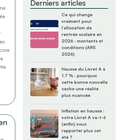
Derniers articles
une
Ce qui change
née
vraiment pour
l’allocation de
r
rentrée scolaire en
2026 : montants et
les
conditions (ARS
ncore
2026)
le
tte
Hausse du Livret A à
1,7 % : pourquoi
cette bonne nouvelle
cache une réalité
plus nuancée
Inflation en hausse :
votre Livret A va-t-il
ien
(enfin) vous
rapporter plus cet
été ?
us