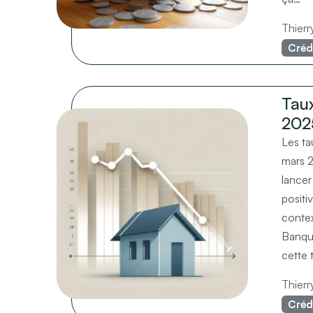
Thier
Créd
Taux
202
Les ta
mars 2
lancer
positi
contex
Banque
cette 
Thier
Créd