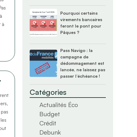
Pas
Pourquoi certains
à
virements bancaires
r à
feront le pont pour
Pâques ?
Pass Navigo : la
campagne de
dédommagement est
lancée, ne laissez pas
passer l’échéance !
,
Catégories
frent
ers,
Actualités Éco
t pas
Budget
 les
Crédit
out
Debunk