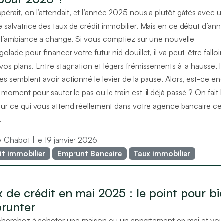
spérait, on l’attendait, et l’année 2025 nous a plutôt gâtés avec 
 salvatrice des taux de crédit immobilier. Mais en ce début d’an
l’ambiance a changé. Si vous comptiez sur une nouvelle
golade pour financer votre futur nid douillet, il va peut-être falloi
 vos plans. Entre stagnation et légers frémissements à la hausse, 
s semblent avoir actionné le levier de la pause. Alors, est-ce e
 moment pour sauter le pas ou le train est-il déjà passé ? On fait 
sur ce qui vous attend réellement dans votre agence bancaire ce
.
ry Chabot
| le 19 janvier 2026
it immobilier
Emprunt Bancaire
Taux immobilier
 de crédit en mai 2025 : le point pour b
runter
herchez à acheter une maison ou un appartement en mai et vo