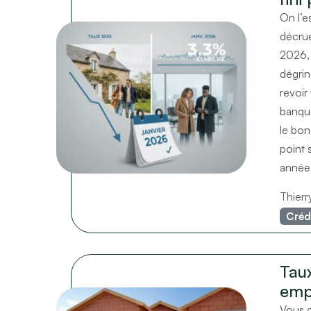
On l’e
décrue
2026, 
dégrin
revoir
banque
le bon
point 
année
Thier
Créd
Taux
emp
Vous c