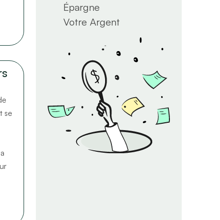
Épargne
Votre Argent
rs
de
t se
la
ur