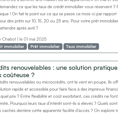
emandez ce que les taux de crédit immobilier vous réservent ? 
ique ! On fait le point sur ce qui se passe ce mois-ci par rapport 
 pour des prêts sur 10, 15, 20 ou 25 ans. Pour votre prêt immobilie
’attendre après avril ?
ry Chabot
| le 01 mai 2025
it immobilier
Prêt immobilier
Taux immobilier
its renouvelables : une solution pratique
s coûteuse ?
édits renouvelables ou microcrédits, ont le vent en poupe. Ils of
lution rapide et accessible pour faire face à des imprévus financi
 quel prix ? Entre flexibilité et coût exorbitant, ces crédits ne fon
imité. Pourquoi leurs taux d’intérêt sont-ils si élevés ? Quels sont
s cachés derrière cette apparente facilité d’accès ? On explore t