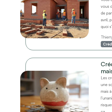
vous d
de pan
avril,
quoi s
Thier
Créd
Créd
mai
Les cr
une so
mais à
l’unan
risque
ça…