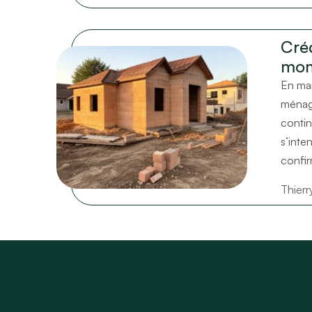
Créd
mom
En mar
ménage
contin
s’inte
confir
Thier